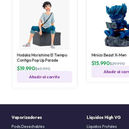
Hodaka Morishima El Tiempo
Minico Beast X-Men
Contigo Pop Up Parade
$
15.990
$
29.990
$
19.990
$
49.990
Añadir al carr
Añadir al carrito
Vaporizadores
Líquidos High VG
Pods Desechables
Líquidos Frutales