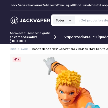
Black Series
Blue Series
Yeti Frost
Wave Liquid
Blood Juice
Monsta Loop
Todas
Aprovecha! Despacho gratis
Vaporizadores
Líquid
en compras sobre
$100.000
Inicio
Geek
Boruto Naruto Next Generations Vibration Stars Naruto 
61%