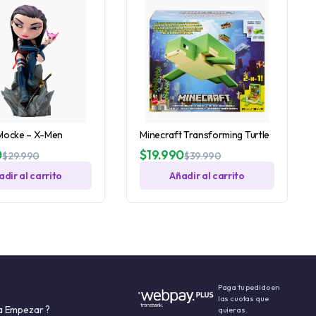
ylocke – X-Men
Minecraft Transforming Turtle
0
$
19.990
$
29.990
$
39.990
adir al carrito
Añadir al carrito
Paga tu pedido en
las cuotas que
a Empezar ?
quieras.