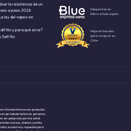
ar la resistencia de un
Despachos en
paso a paso 2026
24hrs a todo el país.
La ley del vapeo en
alt Nic y para qué sirve?
Mejores tiendas
para comprar en
 Salt Nic
Chile
garrillos electrónicos son productos
 en período de lactancia; personas
an ser peligrosos para la salud.
erentes marcas, diseños y estilos
uidos, accesorios y repuestos para