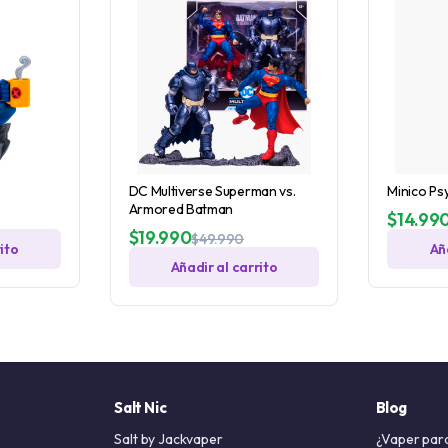
DC Multiverse Superman vs.
Minico Ps
Armored Batman
$
14.99
$
19.990
$
49.990
ito
Añ
Añadir al carrito
Salt Nic
Blog
Salt by Jackvaper
¿Vaper par