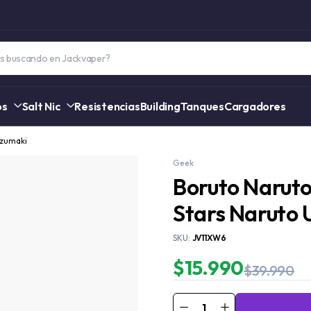
os
Salt Nic
Resistencias
Building
Tanques
Cargadores
Uzumaki
Geek
Boruto Naruto
Stars Naruto
SKU:
JV11XW6
$
15.990
$
39.990