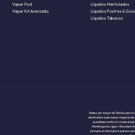
Vaper Pod
Líquidos Mentolados
Vaper Kit Avanzado
Líquidos Postres & Gou
Líquidos Tabacos
Debes ser mayor de 18 años para com
destinados a personas mayores de 
que deben evitar el uso de prod
Mantenga los cigarrillos electró
siempre en stock para que encuent