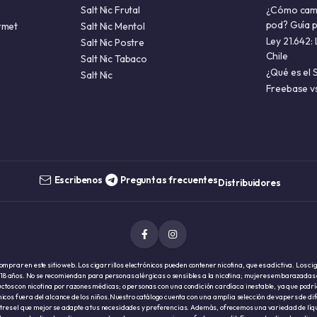
Salt Nic Frutal
¿Cómo cambi
pod? Guía 
rmet
Salt Nic Mentol
Ley 21.642: 
Salt Nic Postre
Chile
Salt Nic Tabaco
¿Qué es el S
Salt Nic
Freebase vs
Escribenos
Preguntas frecuentes
Distribuidores
prar en este sitio web. Los cigarrillos electrónicos pueden contener nicotina, que es adictiva. Los ci
18 años. No se recomiendan para personas alérgicas o sensibles a la nicotina; mujeres embarazadas o
uctos con nicotina por razones médicas; o personas con una condición cardíaca inestable, ya que podrí
nicos fuera del alcance de los niños.Nuestro catálogo cuenta con una amplia selección de vapers de dif
res el que mejor se adapte a tus necesidades y preferencias. Además, ofrecemos una variedad de líq