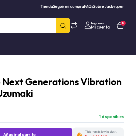
Tienda
Seguir mi compra
FAQs
Sobre Jackvaper
Ingresar
0
Mi cuenta
 Next Generations Vibration
 Uzumaki
1 disponibles
This item is low in stock.
Añadir al carrito