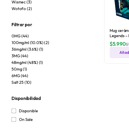
Wismec
(3)
Wotofo
(2)
Filtrar por
Mug cerámi
Legends – L
0MG
(44)
100mg/ml (10.0%)
(2)
$
5.990
$
36mg/ml (3.6%)
(1)
Añadi
3MG
(44)
48mg/ml (4.8%)
(1)
50mg
(1)
6MG
(44)
Salt 25
(10)
Disponibilidad
Disponible
On Sale