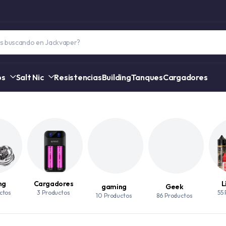
os
Salt Nic
Resistencias
Building
Tanques
Cargadores
ng
Cargadores
L
gaming
Geek
ctos
3 Productos
55
10 Productos
86 Productos