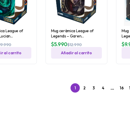
ca League of
Mug cerámica League of
Mug 
ucian...
Legends – Garen...
Lege
$
5.990
$
9.
19.990
$
12.990
r al carrito
Añadir al carrito
…
1
2
3
4
16