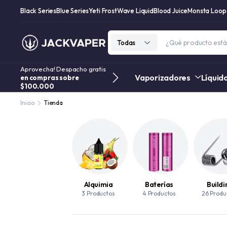
Black Series
Blue Series
Yeti Frost
Wave Liquid
Blood Juice
Monsta Loop
Todas
Aprovecha! Despacho gratis
Vaporizadores
Líquid
en compras sobre
$100.000
Inicio
Tienda
Alquimia
Baterías
Buildi
3 Productos
4 Productos
26 Produ