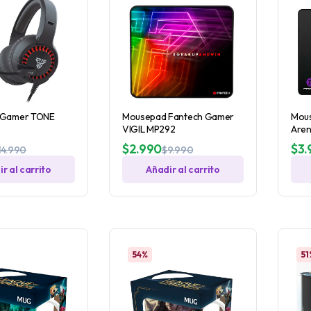
 Gamer TONE
Mousepad Fantech Gamer
Mous
VIGIL MP292
Aren
$
2.990
$
3.
14.990
$
9.990
r al carrito
Añadir al carrito
54%
51