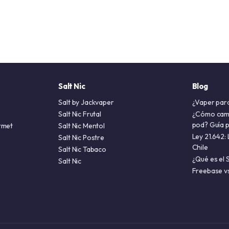
Salt Nic
Blog
Salt by Jackvaper
¿Vaper par
Salt Nic Frutal
¿Cómo cambi
pod? Guía 
rmet
Salt Nic Mentol
Ley 21.642: 
Salt Nic Postre
Chile
Salt Nic Tabaco
¿Qué es el S
Salt Nic
Freebase vs