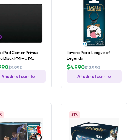
ePad Gamer Primus
llavero Poro League of
a Black PMP-01M...
Legends
990
$
4.990
$
9.990
$
12.990
Añadir al carrito
Añadir al carrito
%
51%