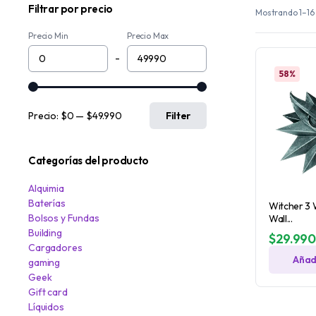
Filtrar por precio
Mostrando 1–16
Precio Min
Precio Max
-
58%
Precio:
$0
—
$49.990
Filter
Categorías del producto
Alquimia
Baterías
Witcher 3 
Bolsos y Fundas
Wall...
Building
$
29.990
Cargadores
Añadi
gaming
Geek
Gift card
Líquidos