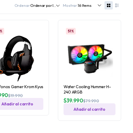
Ordenar:
Mostrar:
1%
51%
fonos Gamer Krom Kyus
Water Cooling Hummer H-
240 ARGB
990
$
19.990
$
39.990
$
79.990
Añadir al carrito
Añadir al carrito