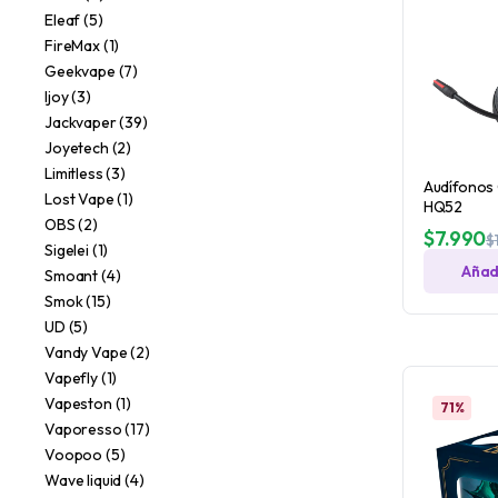
Eleaf
(5)
FireMax
(1)
Geekvape
(7)
Ijoy
(3)
Jackvaper
(39)
Joyetech
(2)
Limitless
(3)
Audífonos
Lost Vape
(1)
HQ52
OBS
(2)
$
7.990
$
Sigelei
(1)
Añadi
Smoant
(4)
Smok
(15)
UD
(5)
Vandy Vape
(2)
Vapefly
(1)
Vapeston
(1)
71%
Vaporesso
(17)
Voopoo
(5)
Wave liquid
(4)