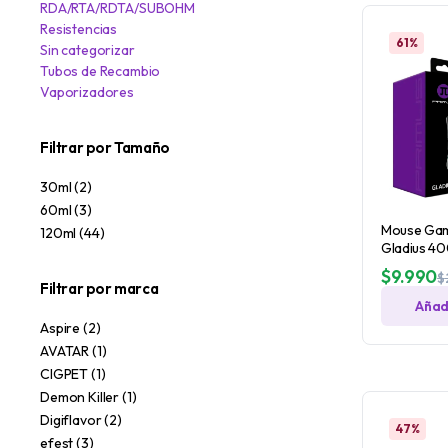
RDA/RTA/RDTA/SUBOHM
Resistencias
61%
Sin categorizar
Tubos de Recambio
Vaporizadores
Filtrar por Tamaño
30ml
(2)
60ml
(3)
Mouse Gam
120ml
(44)
Gladius 4
$
9.990
$
Filtrar por marca
Añadi
Aspire
(2)
AVATAR
(1)
CIGPET
(1)
Demon Killer
(1)
Digiflavor
(2)
47%
efest
(3)