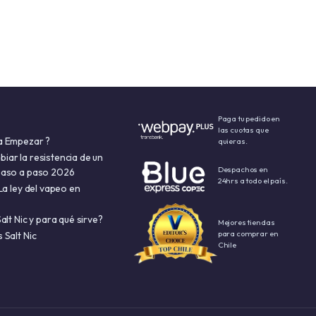
Paga tu pedido en
las cuotas que
a Empezar ?
quieras.
ar la resistencia de un
Despachos en
paso a paso 2026
24hrs a todo el país.
La ley del vapeo en
alt Nic y para qué sirve?
Mejores tiendas
para comprar en
 Salt Nic
Chile