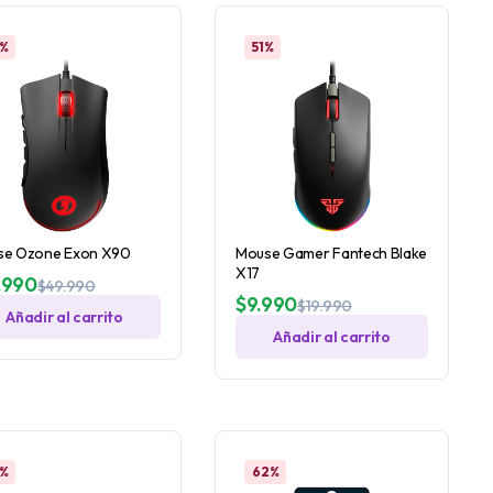
1%
51%
se Ozone Exon X90
Mouse Gamer Fantech Blake
X17
.990
$
49.990
$
9.990
$
19.990
Añadir al carrito
Añadir al carrito
1%
62%