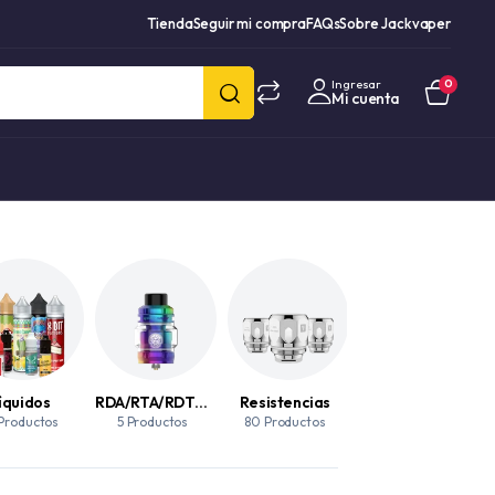
Tienda
Seguir mi compra
FAQs
Sobre Jackvaper
Ingresar
0
Mi cuenta
íquidos
RDA/RTA/RDTA/SUBOHM
Resistencias
Vaporizadores
 Productos
5 Productos
80 Productos
14 Productos