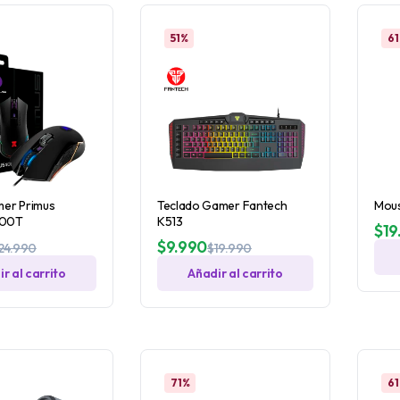
51%
6
er Primus
Teclado Gamer Fantech
Mou
000T
K513
$
19
$
9.990
24.990
$
19.990
r al carrito
Añadir al carrito
71%
6