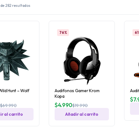
 de 282 resultados
76%
6
Wild Hunt – Wolf
Audifonos Gamer Krom
Audi
Kopa
$
7.
$
4.990
$
69.990
$
19.990
r al carrito
Añadir al carrito