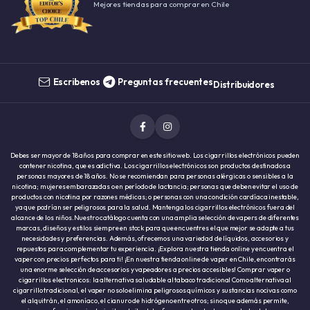
Mejores tiendas para comprar en Chile
Escribenos
Preguntas frecuentes
Distribuidores
Debes ser mayor de 18 años para comprar en este sitio web. Los cigarrillos electrónicos pueden
contener nicotina, que es adictiva. Los cigarrillos electrónicos son productos destinados a
personas mayores de 18 años. No se recomiendan para personas alérgicas o sensibles a la
nicotina; mujeres embarazadas o en período de lactancia; personas que deben evitar el uso de
productos con nicotina por razones médicas; o personas con una condición cardíaca inestable,
ya que podrían ser peligrosos para la salud. Mantenga los cigarrillos electrónicos fuera del
alcance de los niños.Nuestro catálogo cuenta con una amplia selección de vapers de diferentes
marcas, diseños y estilos siempre en stock para que encuentres el que mejor se adapte a tus
necesidades y preferencias. Además, ofrecemos una variedad de líquidos, accesorios y
repuestos para complementar tu experiencia. ¡Explora nuestra tienda online y encuentra el
vaper con precios perfectos para ti! ¡En nuestra tienda online de vaper en Chile, encontrarás
una enorme selección de accesorios y vapeadores a precios accesibles! Comprar vaper o
cigarrillos electronicos: la alternativa saludable al tabaco tradicional Como alternativa al
cigarrillo tradicional, el vaper no solo elimina peligrosos químicos y sustancias nocivas como
el alquitrán, el amoníaco, el cianuro de hidrógeno entre otros; sino que además permite,