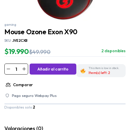
gaming
Mouse Ozone Exon X90
SKU:
JVE2CXB
$
19.990
$
49.990
2 disponibles
This item is low in stock.
Añadir al carrito
Item(s) left: 2
Comparar
Pago seguro Webpay Plus
Disponibles solo:
2
Valoraciones (0)