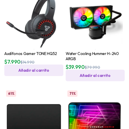
Audífonos Gamer TONE HQ52
Water Cooling Hummer H-240
ARGB
$
7.990
$
14.990
$
39.990
$
79.990
Añadir al carrito
Añadir al carrito
61%
71%