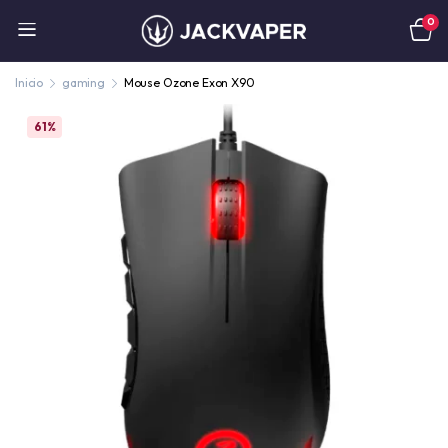
0
Inicio
gaming
Mouse Ozone Exon X90
61%