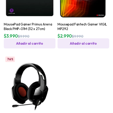
MousePad Gamer Primus Arena
Mousepad Fantech Gamer VIGIL
Black PMP-01M (32 x 27cm)
MP292
$
3.990
$
2.990
$
9.990
$
9.990
Añadir al carrito
Añadir al carrito
76%