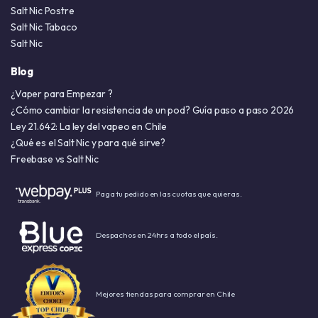
Salt Nic Postre
Salt Nic Tabaco
Salt Nic
Blog
¿Vaper para Empezar ?
¿Cómo cambiar la resistencia de un pod? Guía paso a paso 2026
Ley 21.642: La ley del vapeo en Chile
¿Qué es el Salt Nic y para qué sirve?
Freebase vs Salt Nic
Paga tu pedido en las cuotas que quieras.
Despachos en 24hrs a todo el país.
Mejores tiendas para comprar en Chile