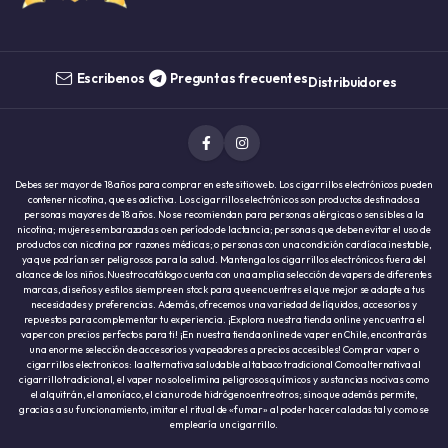
Escribenos
Preguntas frecuentes
Distribuidores
Debes ser mayor de 18 años para comprar en este sitio web. Los cigarrillos electrónicos pueden
contener nicotina, que es adictiva. Los cigarrillos electrónicos son productos destinados a
personas mayores de 18 años. No se recomiendan para personas alérgicas o sensibles a la
nicotina; mujeres embarazadas o en período de lactancia; personas que deben evitar el uso de
productos con nicotina por razones médicas; o personas con una condición cardíaca inestable,
ya que podrían ser peligrosos para la salud. Mantenga los cigarrillos electrónicos fuera del
alcance de los niños.Nuestro catálogo cuenta con una amplia selección de vapers de diferentes
marcas, diseños y estilos siempre en stock para que encuentres el que mejor se adapte a tus
necesidades y preferencias. Además, ofrecemos una variedad de líquidos, accesorios y
repuestos para complementar tu experiencia. ¡Explora nuestra tienda online y encuentra el
vaper con precios perfectos para ti! ¡En nuestra tienda online de vaper en Chile, encontrarás
una enorme selección de accesorios y vapeadores a precios accesibles! Comprar vaper o
cigarrillos electronicos: la alternativa saludable al tabaco tradicional Como alternativa al
cigarrillo tradicional, el vaper no solo elimina peligrosos químicos y sustancias nocivas como
el alquitrán, el amoníaco, el cianuro de hidrógeno entre otros; sino que además permite,
gracias a su funcionamiento, imitar el ritual de «fumar» al poder hacer caladas tal y como se
emplearía un cigarrillo.