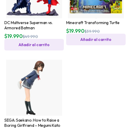
DC Multiverse Superman vs.
Minecraft Transforming Turtle
Armored Batman
$
19.990
$
39.990
$
19.990
$
49.990
Añadir al carrito
Añadir al carrito
SEGA: Saekano: How to Raise a
Boring Girlfriend – Megumi Kato