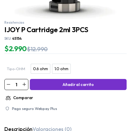
Resistencias
IJOY P Cartridge 2ml 3PCS
SKU:
45154
$
2.990
$
12.990
0.6 ohm
1.0 ohm
Tipo-OHM
0.6 ohm
1.0 ohm
Añadir al carrito
Comparar
Pago seguro Webpay Plus
Descripción
Valoraciones (0)