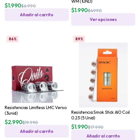
WM (1UND)
$
1.990
$
6.990
$
1.990
$
4.990
Añadir al carrito
Ver opciones
86%
89%
Resistencias Limitless LMC Verso
Resistencia Smok Stick AIO Coil
(3unid)
0.23 (5 Unid)
$
2.990
$
19.990
$
1.990
$
17.990
Añadir al carrito
Añadir al carrito