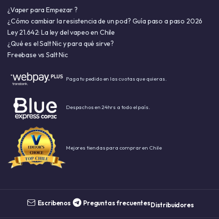
¿Vaper para Empezar ?
¿Cómo cambiar la resistencia de un pod? Guía paso a paso 2026
Ley 21.642: La ley del vapeo en Chile
¿Qué es el Salt Nic y para qué sirve?
Freebase vs Salt Nic
Paga tu pedido en las cuotas que quieras.
Despachos en 24hrs a todo el país.
Mejores tiendas para comprar en Chile
Escribenos
Preguntas frecuentes
Distribuidores