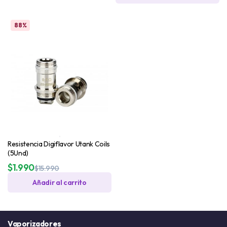
88%
Resistencia Digiflavor Utank Coils
(5Und)
$
1.990
$
15.990
Añadir al carrito
Vaporizadores