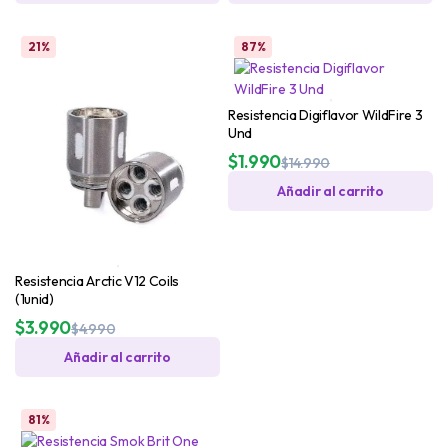
21%
87%
Resistencia Digiflavor WildFire 3
Und
$
1.990
$
14.990
Añadir al carrito
Resistencia Arctic V12 Coils
(1unid)
$
3.990
$
4.990
Añadir al carrito
81%