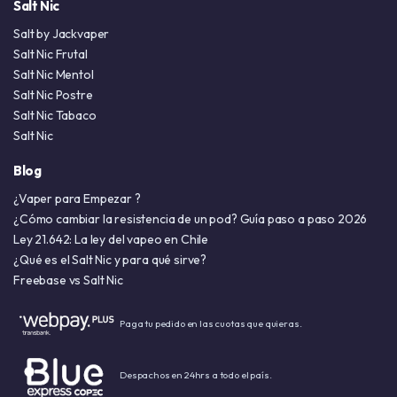
Salt Nic
Salt by Jackvaper
Salt Nic Frutal
Salt Nic Mentol
Salt Nic Postre
Salt Nic Tabaco
Salt Nic
Blog
¿Vaper para Empezar ?
¿Cómo cambiar la resistencia de un pod? Guía paso a paso 2026
Ley 21.642: La ley del vapeo en Chile
¿Qué es el Salt Nic y para qué sirve?
Freebase vs Salt Nic
Paga tu pedido en las cuotas que quieras.
Despachos en 24hrs a todo el país.