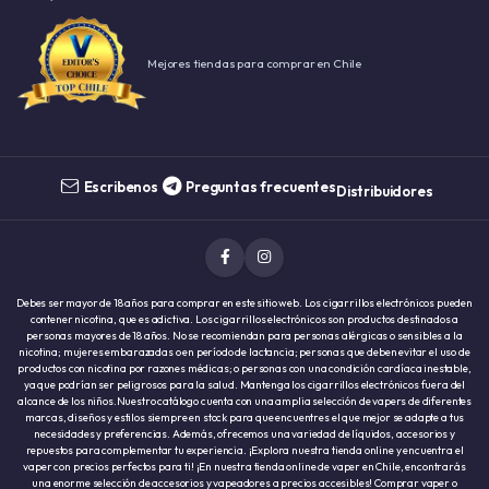
Mejores tiendas para comprar en Chile
Escribenos
Preguntas frecuentes
Distribuidores
Debes ser mayor de 18 años para comprar en este sitio web. Los cigarrillos electrónicos pueden
contener nicotina, que es adictiva. Los cigarrillos electrónicos son productos destinados a
personas mayores de 18 años. No se recomiendan para personas alérgicas o sensibles a la
nicotina; mujeres embarazadas o en período de lactancia; personas que deben evitar el uso de
productos con nicotina por razones médicas; o personas con una condición cardíaca inestable,
ya que podrían ser peligrosos para la salud. Mantenga los cigarrillos electrónicos fuera del
alcance de los niños.Nuestro catálogo cuenta con una amplia selección de vapers de diferentes
marcas, diseños y estilos siempre en stock para que encuentres el que mejor se adapte a tus
necesidades y preferencias. Además, ofrecemos una variedad de líquidos, accesorios y
repuestos para complementar tu experiencia. ¡Explora nuestra tienda online y encuentra el
vaper con precios perfectos para ti! ¡En nuestra tienda online de vaper en Chile, encontrarás
una enorme selección de accesorios y vapeadores a precios accesibles! Comprar vaper o