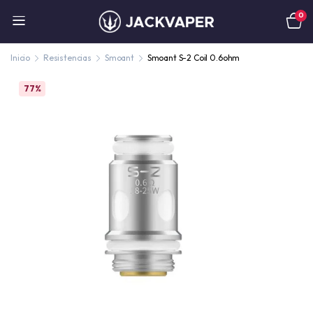
0
Inicio
Resistencias
Smoant
Smoant S-2 Coil 0.6ohm
77%