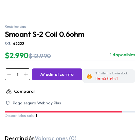
Resistencias
Smoant S-2 Coil 0.6ohm
SKU:
42222
$
2.990
$
12.990
1 disponibles
This item is low in stock.
Añadir al carrito
Item(s) left: 1
Comparar
Pago seguro Webpay Plus
Disponibles solo:
1
Descripción
Valoraciones (0)