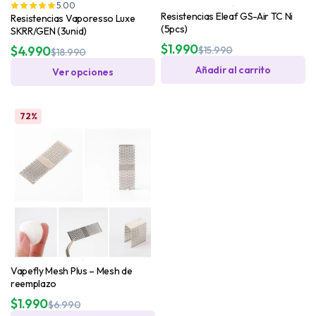
5.00
Resistencias Eleaf GS-Air TC Ni
Resistencias Vaporesso Luxe
(5pcs)
SKRR/GEN (3unid)
$
1.990
$
4.990
$
15.990
$
18.990
Añadir al carrito
Ver opciones
72%
Vapefly Mesh Plus – Mesh de
reemplazo
$
1.990
$
6.990