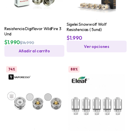
Sigelei Snowwolf Wolf
Resistencia Digiflavor WildFire 3
Resistencias ( 5und)
Und
$
1.990
$
1.990
$
14.990
Ver opciones
Añadir al carrito
74%
88%