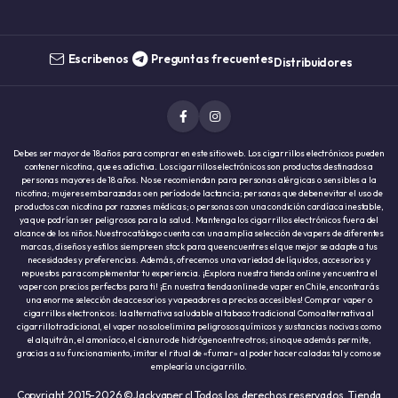
Escribenos
Preguntas frecuentes
Distribuidores
Debes ser mayor de 18 años para comprar en este sitio web. Los cigarrillos electrónicos pueden
contener nicotina, que es adictiva. Los cigarrillos electrónicos son productos destinados a
personas mayores de 18 años. No se recomiendan para personas alérgicas o sensibles a la
nicotina; mujeres embarazadas o en período de lactancia; personas que deben evitar el uso de
productos con nicotina por razones médicas; o personas con una condición cardíaca inestable,
ya que podrían ser peligrosos para la salud. Mantenga los cigarrillos electrónicos fuera del
alcance de los niños.Nuestro catálogo cuenta con una amplia selección de vapers de diferentes
marcas, diseños y estilos siempre en stock para que encuentres el que mejor se adapte a tus
necesidades y preferencias. Además, ofrecemos una variedad de líquidos, accesorios y
repuestos para complementar tu experiencia. ¡Explora nuestra tienda online y encuentra el
vaper con precios perfectos para ti! ¡En nuestra tienda online de vaper en Chile, encontrarás
una enorme selección de accesorios y vapeadores a precios accesibles! Comprar vaper o
cigarrillos electronicos: la alternativa saludable al tabaco tradicional Como alternativa al
cigarrillo tradicional, el vaper no solo elimina peligrosos químicos y sustancias nocivas como
el alquitrán, el amoníaco, el cianuro de hidrógeno entre otros; sino que además permite,
gracias a su funcionamiento, imitar el ritual de «fumar» al poder hacer caladas tal y como se
emplearía un cigarrillo.
Copyright 2015-2026 ©Jackvaper.cl Todos los derechos reservados. Tienda