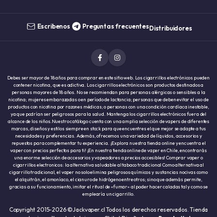
Escribenos
Preguntas frecuentes
Distribuidores
Debes ser mayor de 18 años para comprar en este sitio web. Los cigarrillos electrónicos pueden
contener nicotina, que es adictiva. Los cigarrillos electrónicos son productos destinados a
personas mayores de 18 años. No se recomiendan para personas alérgicas o sensibles a la
nicotina; mujeres embarazadas o en período de lactancia; personas que deben evitar el uso de
productos con nicotina por razones médicas; o personas con una condición cardíaca inestable,
ya que podrían ser peligrosos para la salud. Mantenga los cigarrillos electrónicos fuera del
alcance de los niños.Nuestro catálogo cuenta con una amplia selección de vapers de diferentes
marcas, diseños y estilos siempre en stock para que encuentres el que mejor se adapte a tus
necesidades y preferencias. Además, ofrecemos una variedad de líquidos, accesorios y
repuestos para complementar tu experiencia. ¡Explora nuestra tienda online y encuentra el
vaper con precios perfectos para ti! ¡En nuestra tienda online de vaper en Chile, encontrarás
una enorme selección de accesorios y vapeadores a precios accesibles! Comprar vaper o
cigarrillos electronicos: la alternativa saludable al tabaco tradicional Como alternativa al
cigarrillo tradicional, el vaper no solo elimina peligrosos químicos y sustancias nocivas como
el alquitrán, el amoníaco, el cianuro de hidrógeno entre otros; sino que además permite,
gracias a su funcionamiento, imitar el ritual de «fumar» al poder hacer caladas tal y como se
emplearía un cigarrillo.
Copyright 2015-2026 ©Jackvaper.cl Todos los derechos reservados. Tienda