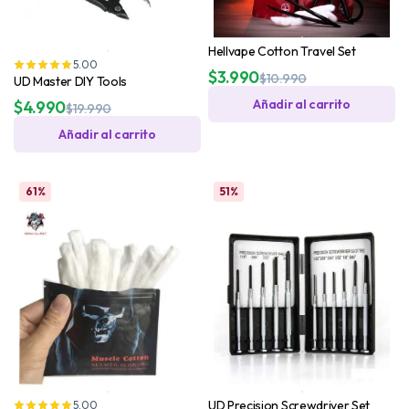
Hellvape Cotton Travel Set
5.00
$
3.990
$
10.990
UD Master DIY Tools
Añadir al carrito
$
4.990
$
19.990
Añadir al carrito
61%
51%
UD Precision Screwdriver Set
5.00