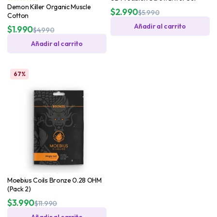
Demon Killer Organic Muscle
$
2.990
$
5.990
Cotton
Añadir al carrito
$
1.990
$
4.990
Añadir al carrito
67%
Moebius Coils Bronze 0.28 OHM
(Pack 2)
$
3.990
$
11.990
Añadir al carrito