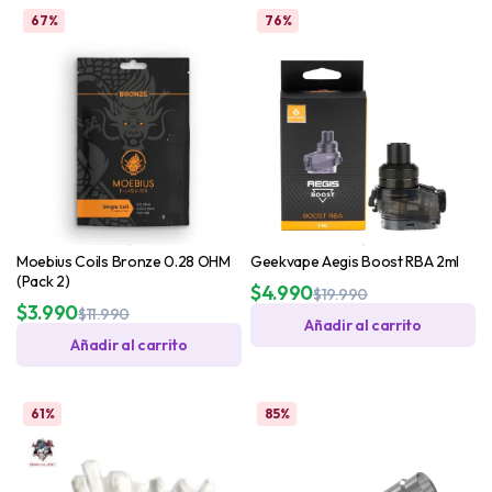
67%
76%
Moebius Coils Bronze 0.28 OHM
Geekvape Aegis Boost RBA 2ml
(Pack 2)
$
4.990
$
19.990
$
3.990
$
11.990
Añadir al carrito
Añadir al carrito
61%
85%