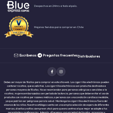
Despachos en 24hrs a todo el país.
Mejores tiendas para comprar en Chile
Escribenos
Preguntas frecuentes
Distribuidores
Debes ser mayor de 18 años para comprar en este sitio web. Los cigarrillos electrónicos pueden
contener nicotina, que es adictiva. Los cigarrillos electrónicos son productos destinados a
personas mayores de 18 años. No se recomiendan para personas alérgicas o sensibles a la
nicotina; mujeres embarazadas o en período de lactancia; personas que deben evitar el uso de
productos con nicotina por razones médicas; o personas con una condición cardíaca inestable,
ya que podrían ser peligrosos para la salud. Mantenga los cigarrillos electrónicos fuera del
alcance de los niños.Nuestro catálogo cuenta con una amplia selección de vapers de diferentes
marcas, diseños y estilos siempre en stock para que encuentres el que mejor se adapte a tus
necesidades y preferencias. Además, ofrecemos una variedad de líquidos, accesorios y