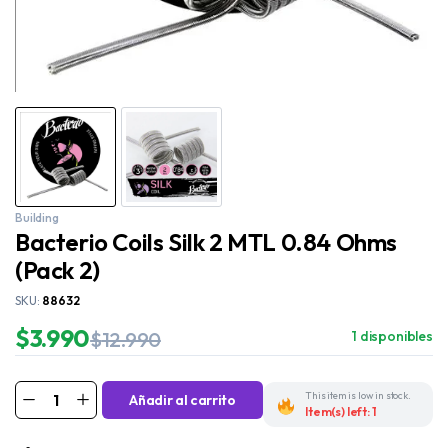
Building
Bacterio Coils Silk 2 MTL 0.84 Ohms
(Pack 2)
SKU:
88632
$
3.990
$
12.990
1 disponibles
This item is low in stock.
Añadir al carrito
Item(s) left: 1