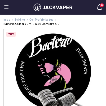
0
Inicio
Building
Coil Prefabricadas
Bacterio Coils Silk 2 MTL 0.84 Ohms (Pack 2)
70%