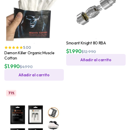
Smoant Knight 80 RBA
5.00
$
1.990
$
12.990
Demon Killer Organic Muscle
Cotton
Añadir al carrito
$
1.990
$
4.990
Añadir al carrito
71%