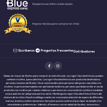
Despachos en 24hrs a todo el país.
Mejores tiendas para comprar en Chile
Escribenos
Preguntas frecuentes
Distribuidores
Debes ser mayor de 18 años para comprar en este sitio web. Los cigarrillos electrónicos pueden
contener nicotina, que es adictiva. Los cigarrillos electrónicos son productos destinados a
personas mayores de 18 años. No se recomiendan para personas alérgicas o sensibles a la
nicotina; mujeres embarazadas o en período de lactancia; personas que deben evitar el uso de
productos con nicotina por razones médicas; o personas con una condición cardíaca inestable,
ya que podrían ser peligrosos para la salud. Mantenga los cigarrillos electrónicos fuera del
alcance de los niños.Nuestro catálogo cuenta con una amplia selección de vapers de diferentes
marcas, diseños y estilos siempre en stock para que encuentres el que mejor se adapte a tus
necesidades y preferencias. Además, ofrecemos una variedad de líquidos, accesorios y