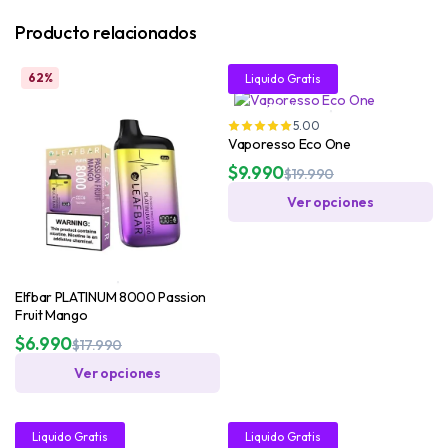
Producto relacionados
62%
51%
Liquido Gratis
30ML!
5.00
Vaporesso Eco One
$
9.990
$
19.990
Ver opciones
Elfbar PLATINUM 8000 Passion
Fruit Mango
$
6.990
$
17.990
Ver opciones
21%
51%
Liquido Gratis
Liquido Gratis