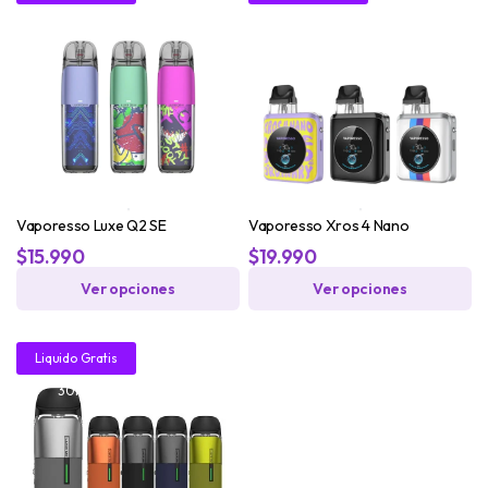
30ML!
30ML!
Vaporesso Luxe Q2 SE
Vaporesso Xros 4 Nano
$
15.990
$
19.990
Ver opciones
Ver opciones
38%
Liquido Gratis
30ML!