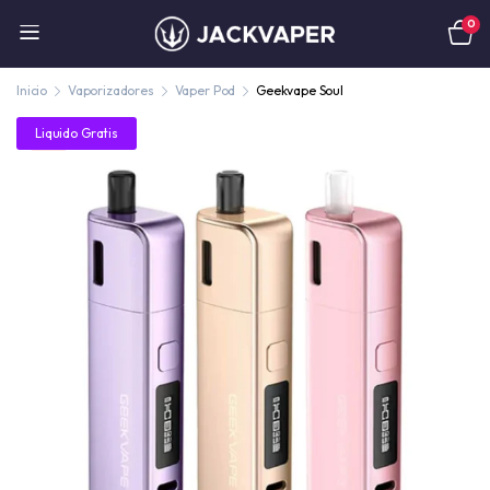
0
Inicio
Vaporizadores
Vaper Pod
Geekvape Soul
Liquido Gratis
61%
30ML!