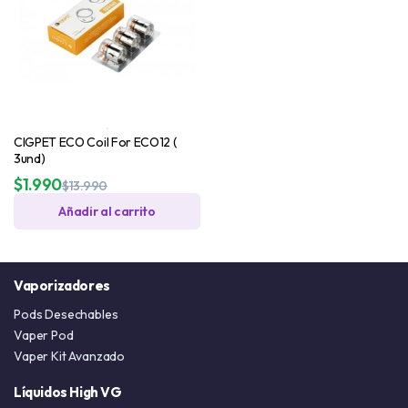
CIGPET ECO Coil For ECO12 (
3und)
$
1.990
$
13.990
Añadir al carrito
Vaporizadores
Pods Desechables
Vaper Pod
Vaper Kit Avanzado
Líquidos High VG