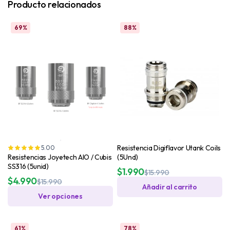
Producto relacionados
69%
88%
Resistencia Digiflavor Utank Coils
5.00
Resistencias Joyetech AIO / Cubis
(5Und)
SS316 (5unid)
$
1.990
$
15.990
$
4.990
$
15.990
Añadir al carrito
Ver opciones
61%
78%