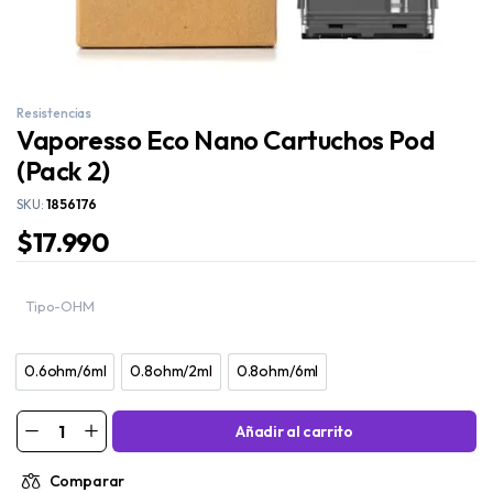
Resistencias
Vaporesso Eco Nano Cartuchos Pod
(Pack 2)
SKU:
1856176
$
17.990
Tipo-OHM
0.6ohm/6ml
0.8ohm/2ml
0.8ohm/6ml
0.6ohm/6ml
0.8ohm/2ml
0.8ohm/6ml
Añadir al carrito
Comparar