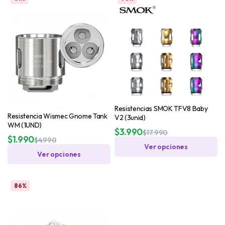
Resistencias SMOK TFV8 Baby
Resistencia Wismec Gnome Tank
V2 (3unid)
WM (1UND)
$
3.990
$
17.990
$
1.990
$
4.990
Ver opciones
Ver opciones
86%