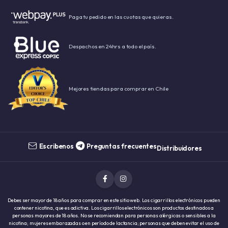
Paga tu pedido en las cuotas que quieras.
Despachos en 24hrs a todo el país.
Mejores tiendas para comprar en Chile
Escribenos
Preguntas frecuentes
Distribuidores
Debes ser mayor de 18 años para comprar en este sitio web. Los cigarrillos electrónicos pueden
contener nicotina, que es adictiva. Los cigarrillos electrónicos son productos destinados a
personas mayores de 18 años. No se recomiendan para personas alérgicas o sensibles a la
nicotina; mujeres embarazadas o en período de lactancia; personas que deben evitar el uso de