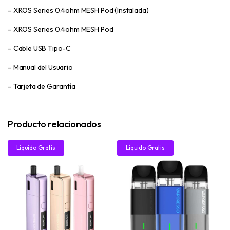
– XROS Series 0.4ohm MESH Pod (Instalada)
– XROS Series 0.4ohm MESH Pod
– Cable USB Tipo-C
– Manual del Usuario
– Tarjeta de Garantía
Producto relacionados
61%
41%
Liquido Gratis
Liquido Gratis
30ML!
30ML!