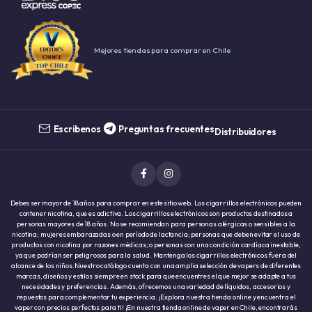
Mejores tiendas para comprar en Chile
Escribenos
Preguntas frecuentes
Distribuidores
Debes ser mayor de 18 años para comprar en este sitio web. Los cigarrillos electrónicos pueden
contener nicotina, que es adictiva. Los cigarrillos electrónicos son productos destinados a
personas mayores de 18 años. No se recomiendan para personas alérgicas o sensibles a la
nicotina; mujeres embarazadas o en período de lactancia; personas que deben evitar el uso de
productos con nicotina por razones médicas; o personas con una condición cardíaca inestable,
ya que podrían ser peligrosos para la salud. Mantenga los cigarrillos electrónicos fuera del
alcance de los niños.Nuestro catálogo cuenta con una amplia selección de vapers de diferentes
marcas, diseños y estilos siempre en stock para que encuentres el que mejor se adapte a tus
necesidades y preferencias. Además, ofrecemos una variedad de líquidos, accesorios y
repuestos para complementar tu experiencia. ¡Explora nuestra tienda online y encuentra el
vaper con precios perfectos para ti! ¡En nuestra tienda online de vaper en Chile, encontrarás