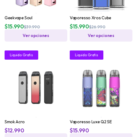
Geekvape Soul
Vaporesso Xros Cube
$
15.990
$
15.990
$
39.990
$
26.990
Ver opciones
Ver opciones
68%
21%
Liquido Gratis
Liquido Gratis
30ML!
30ML!
Smok Acro
Vaporesso Luxe Q2 SE
$
12.990
$
15.990