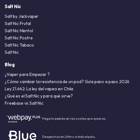
Salt Nic
Salt by Jackvaper
Salt Nic Frutal
Salt Nic Mentol
Salt Nic Postre
Salt Nic Tabaco
Salt Nic
Blog
¿Vaper para Empezar ?
¿Cómo cambiar la resistencia de un pod? Guía paso a paso 2026
Ley 21.642: La ley del vapeo en Chile
¿Qué es el Salt Nic y para qué sirve?
Freebase vs Salt Nic
Paga tu pedido en las cuotas que quieras.
Despachos en 24hrs a todo el país.