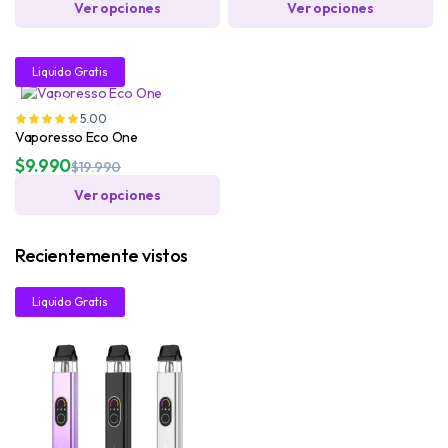
Ver opciones
Ver opciones
51%
Liquido Gratis
30ML!
5.00
Vaporesso Eco One
$
9.990
$
19.990
Ver opciones
Recientemente vistos
57%
Liquido Gratis
30ML!