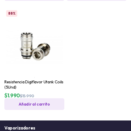
88%
Resistencia Digiflavor Utank Coils
(5Und)
$
1.990
$
15.990
Añadir al carrito
Vaporizadores