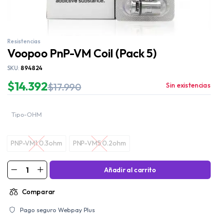
Resistencias
Voopoo PnP-VM Coil (Pack 5)
SKU:
894824
$
14.392
$
17.990
Sin existencias
Tipo-OHM
PNP-VM1 0.3ohm
PNP-VM5 0.2ohm
PNP-VM1 0.3ohm
PNP-VM5 0.2ohm
Añadir al carrito
Comparar
Pago seguro Webpay Plus