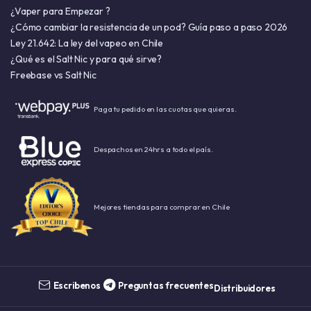
¿Vaper para Empezar ?
¿Cómo cambiar la resistencia de un pod? Guía paso a paso 2026
Ley 21.642: La ley del vapeo en Chile
¿Qué es el Salt Nic y para qué sirve?
Freebase vs Salt Nic
Paga tu pedido en las cuotas que quieras.
Despachos en 24hrs a todo el país.
Mejores tiendas para comprar en Chile
Escribenos
Preguntas frecuentes
Distribuidores