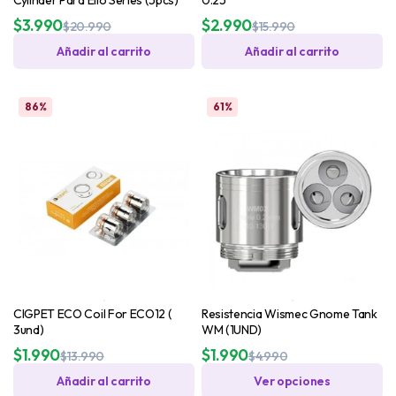
$
3.990
$
2.990
$
20.990
$
15.990
Añadir al carrito
Añadir al carrito
86%
61%
CIGPET ECO Coil For ECO12 (
Resistencia Wismec Gnome Tank
3und)
WM (1UND)
$
1.990
$
1.990
$
13.990
$
4.990
Añadir al carrito
Ver opciones