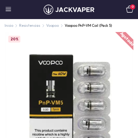
0
Inicio
Resistencias
Voopoo
Voopoo PnP-VM Coil (Pack 5)
Agotado
20%