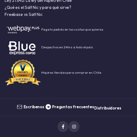
Ley 21.642: La ley del vapeo en Chile
¿Qué es el Salt Nic y para qué sirve?
Freebase vs Salt Nic
Paga tu pedido en las cuotas que quieras.
Despachos en 24hrs a todo el país.
Mejores tiendas para comprar en Chile
Escribenos
Preguntas frecuentes
Distribuidores