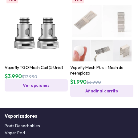
Vapefly TGO Mesh Coil (5 Unid)
Vapefly Mesh Plus – Mesh de
reemplazo
$
3.990
$
17.990
$
1.990
$
6.990
Ver opciones
Añadir al carrito
Vaporizadores
Pods Desechables
Vaper Pod